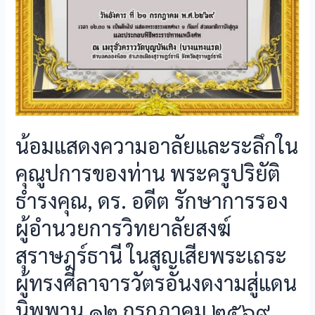
น้อมแสดงความอาลัยและระลึกใน
คุณูปการของท่าน พระครูปริยัติ
ธำรงคุณ, ดร. อดีต รักษาการรอง
ผู้อำนวยการวิทยาลัยสงฆ์
สุราษฎร์ธานี ในสูญเสียพระเถระ
ผู้ทรงศีลาจารวัตรอันงดงามสู่แดน
นิพพาน ๑๒ กรกฎาคม ๒๕๖๙