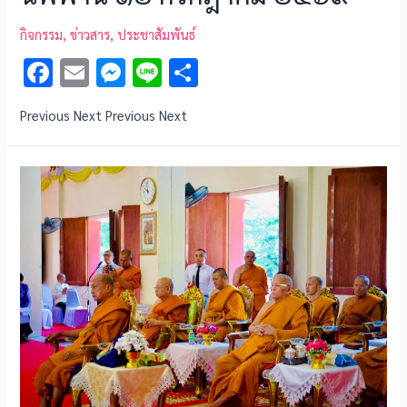
กิจกรรม
,
ข่าวสาร
,
ประชาสัมพันธ์
F
E
M
Li
S
ac
m
es
n
h
Previous Next Previous Next
e
ai
se
e
ar
b
l
n
e
o
g
o
er
k