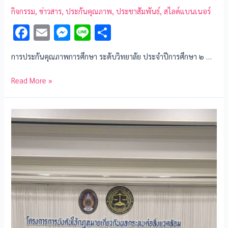
กิจกรรม
,
ข่าวสาร
,
ประกันคุณภาพ
,
ประชาสัมพันธ์
,
สไลด์แบนเนอร์
F
E
M
Li
S
ac
m
es
n
h
การประกันคุณภาพการศึกษา ระดับวิทยาลัย ประจำปีการศึกษา ๒ …
e
ai
se
e
ar
b
l
n
e
Read More »
o
g
o
er
k