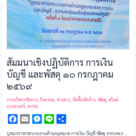
สัมมนาเชิงปฏิบัติการ การเงิน
บัญชี และพัสดุ ๑๐ กรกฎาคม
๒๕๖๙
การบริหารจัดการ
,
กิจกรรม
,
ข่าวสาร
,
จัดซื้อจัดจ้าง
,
พัสดุ
,
สไลด์
แบนเนอร์
,
อบรม
F
E
M
Li
S
ac
m
es
n
h
บูรณาการกระบวนงานด้านกฎหมาย การเงิน บัญชี พัสดุ จากบทเร …