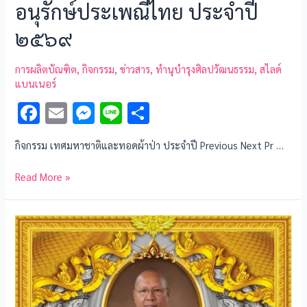
อนุรักษ์ประเพณีไทย ประจำปี
๒๕๖๙
การผลิตบัณฑิต
,
กิจกรรม
,
ข่าวสาร
,
ทำนุบำรุงศิลปวัฒนธรรม
,
สไลด์
แบนเนอร์
F
E
M
Li
S
ac
m
es
n
h
กิจกรรม เทศมหาชาติและทอดผ้าป่า ประจำปี Previous Next Pr …
e
ai
se
e
ar
b
l
n
e
Read More »
o
g
o
er
k