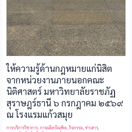
ให้ความรู้ด้านกฎหมายแก่นิสิต
จากหน่วยงานภายนอกคณะ
นิติศาสตร์ มหาวิทยาลัยราชภัฏ
สุราษฎร์ธานี ๖ กรกฎาคม ๒๕๖๙
ณ โรงแรมแก้วสมุย
การบริการวิชาการ
,
การผลิตบัณฑิต
,
กิจกรรม
,
ข่าวสาร
,