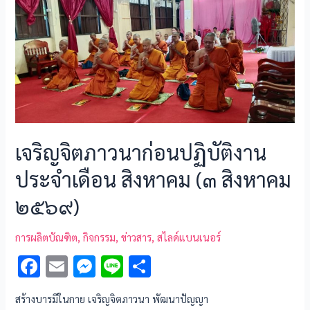
o
er
k
เจริญจิตภาวนาก่อนปฏิบัติงาน
ประจำเดือน สิงหาคม (๓ สิงหาคม
๒๕๖๙)
การผลิตบัณฑิต
,
กิจกรรม
,
ข่าวสาร
,
สไลด์แบนเนอร์
F
E
M
Li
S
ac
m
es
n
h
สร้างบารมีในกาย เจริญจิตภาวนา พัฒนาปัญญา