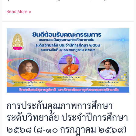
e
ai
se
e
ar
b
l
n
e
Read More »
o
g
o
er
k
การประกันคุณภาพการศึกษา
ระดับวิทยาลัย ประจำปีการศึกษา
๒๕๖๘ (๘-๑๐ กรกฎาคม ๒๕๖๙)