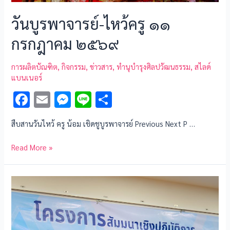
วันบูรพาจารย์-ไหว้ครู ๑๑
กรกฎาคม ๒๕๖๙
การผลิตบัณฑิต
,
กิจกรรม
,
ข่าวสาร
,
ทำนุบำรุงศิลปวัฒนธรรม
,
สไลด์
แบนเนอร์
F
E
M
Li
S
ac
m
es
n
h
สืบสานวันไหว้ ครู น้อม เชิดชูบูรพาจารย์ Previous Next P …
e
ai
se
e
ar
b
l
n
e
Read More »
o
g
o
er
k