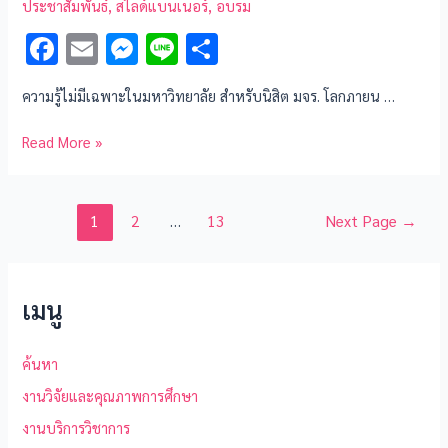
ประชาสัมพันธ์
,
สไลด์แบนเนอร์
,
อบรม
F
E
M
Li
S
ac
m
es
n
h
ความรู้ไม่มีเฉพาะในมหาวิทยาลัย สำหรับนิสิต มจร. โลกภายน …
e
ai
se
e
ar
b
l
n
e
Read More »
o
g
o
er
1
2
…
13
Next Page
→
k
เมนู
ค้นหา
งานวิจัยและคุณภาพการศึกษา
งานบริการวิชาการ