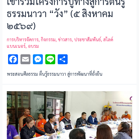
เข้าร่วมโครงการปูทางสู่การตื่นรู้
ธรรมนาวา “วัง” (๕ สิงหาคม
๒๕๖๙)
การบริหารจัดการ
,
กิจกรรม
,
ข่าวสาร
,
ประชาสัมพันธ์
,
สไลด์
แบนเนอร์
,
อบรม
F
E
M
Li
S
ac
m
es
n
h
พระสอนศีลธรรม ตื่นรู้ธรรมนาวา สู่การพัฒนาที่ยั่งยืน
e
ai
se
e
ar
b
l
n
e
o
g
o
er
k