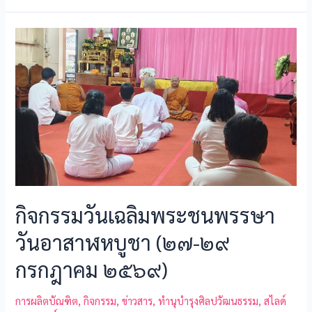
e
ai
se
e
ar
b
l
n
e
o
g
o
er
k
กิจกรรมวันเฉลิมพระชนพรรษา
วันอาสาฬหบูชา (๒๗-๒๙
กรกฎาคม ๒๕๖๙)
การผลิตบัณฑิต
,
กิจกรรม
,
ข่าวสาร
,
ทำนุบำรุงศิลปวัฒนธรรม
,
สไลด์