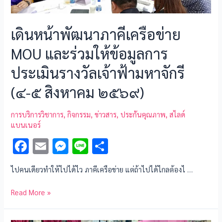
เดินหน้าพัฒนาภาคีเครือข่าย
MOU และร่วมให้ข้อมูลการ
ประเมินรางวัลเจ้าฟ้ามหาจักรี
(๔-๕ สิงหาคม ๒๕๖๙)
การบริการวิชาการ
,
กิจกรรม
,
ข่าวสาร
,
ประกันคุณภาพ
,
สไลด์
แบนเนอร์
F
E
M
Li
S
ac
m
es
n
h
ไปคนเดียวทำให้ไปได้ไว ภาคีเครือข่าย แต่ถ้าไปได้ไกลต้องไ …
e
ai
se
e
ar
b
l
n
e
Read More »
o
g