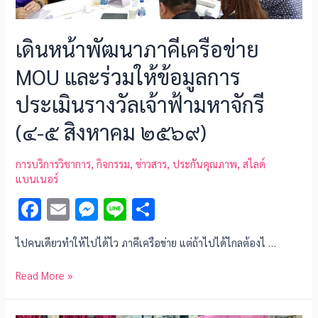
เดินหน้าพัฒนาภาคีเครือข่าย
MOU และร่วมให้ข้อมูลการ
ประเมินรางวัลเจ้าฟ้ามหาจักรี
(๔-๕ สิงหาคม ๒๕๖๙)
การบริการวิชาการ
,
กิจกรรม
,
ข่าวสาร
,
ประกันคุณภาพ
,
สไลด์
แบนเนอร์
F
E
M
Li
S
ac
m
es
n
h
ไปคนเดียวทำให้ไปได้ไว ภาคีเครือข่าย แต่ถ้าไปได้ไกลต้องไ …
e
ai
se
e
ar
b
l
n
e
Read More »
o
g