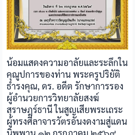
น้อมแสดงความอาลัยและระลึกใน
คุณูปการของท่าน พระครูปริยัติ
ธำรงคุณ, ดร. อดีต รักษาการรอง
ผู้อำนวยการวิทยาลัยสงฆ์
สุราษฎร์ธานี ในสูญเสียพระเถระ
ผู้ทรงศีลาจารวัตรอันงดงามสู่แดน
นิพพาน ๑๒ กรกฎาคม ๒๕๖๙