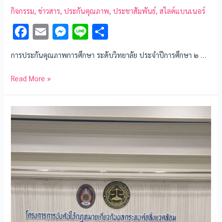
กิจกรรม
,
ข่าวสาร
,
ประกันคุณภาพ
,
ประชาสัมพันธ์
,
สไลด์แบนเนอร์
F
E
M
Li
S
ac
m
es
n
h
การประกันคุณภาพการศึกษา ระดับวิทยาลัย ประจำปีการศึกษา ๒ …
e
ai
se
e
ar
b
l
n
e
Read More »
o
g
o
er
k