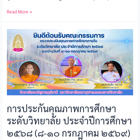
e
ai
se
e
ar
b
l
n
e
Read More »
o
g
o
er
k
การประกันคุณภาพการศึกษา
ระดับวิทยาลัย ประจำปีการศึกษา
๒๕๖๘ (๘-๑๐ กรกฎาคม ๒๕๖๙)