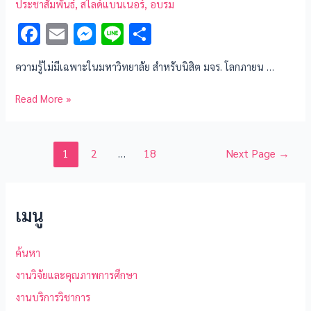
ประชาสัมพันธ์
,
สไลด์แบนเนอร์
,
อบรม
F
E
M
Li
S
ac
m
es
n
h
ความรู้ไม่มีเฉพาะในมหาวิทยาลัย สำหรับนิสิต มจร. โลกภายน …
e
ai
se
e
ar
b
l
n
e
Read More »
o
g
o
er
1
2
…
18
Next Page
→
k
เมนู
ค้นหา
งานวิจัยและคุณภาพการศึกษา
งานบริการวิชาการ