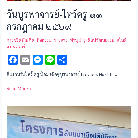
วันบูรพาจารย์-ไหว้ครู ๑๑
กรกฎาคม ๒๕๖๙
การผลิตบัณฑิต
,
กิจกรรม
,
ข่าวสาร
,
ทำนุบำรุงศิลปวัฒนธรรม
,
สไลด์
แบนเนอร์
F
E
M
Li
S
ac
m
es
n
h
สืบสานวันไหว้ ครู น้อม เชิดชูบูรพาจารย์ Previous Next P …
e
ai
se
e
ar
b
l
n
e
Read More »
o
g
o
er
k