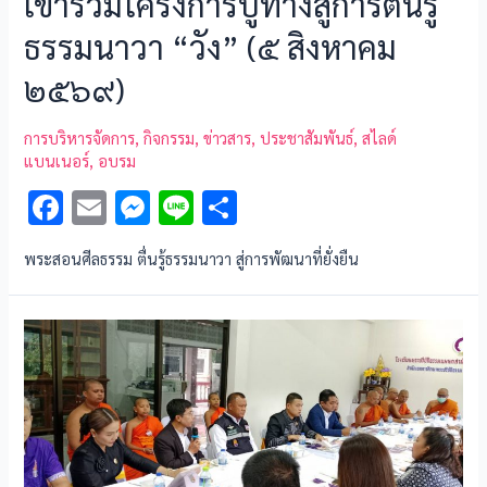
เข้าร่วมโครงการปูทางสู่การตื่นรู้
ธรรมนาวา “วัง” (๕ สิงหาคม
๒๕๖๙)
การบริหารจัดการ
,
กิจกรรม
,
ข่าวสาร
,
ประชาสัมพันธ์
,
สไลด์
แบนเนอร์
,
อบรม
F
E
M
Li
S
ac
m
es
n
h
พระสอนศีลธรรม ตื่นรู้ธรรมนาวา สู่การพัฒนาที่ยั่งยืน
e
ai
se
e
ar
b
l
n
e
o
g
o
er
k