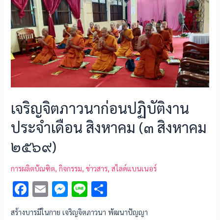
o
er
k
เจริญจิตภาวนาก่อนปฏิบัติงาน
ประจำเดือน สิงหาคม (๓ สิงหาคม
๒๕๖๙)
การผลิตบัณฑิต
,
กิจกรรม
,
ข่าวสาร
,
สไลด์แบนเนอร์
F
E
M
Li
S
ac
m
es
n
h
สร้างบารมีในกาย เจริญจิตภาวนา พัฒนาปัญญา