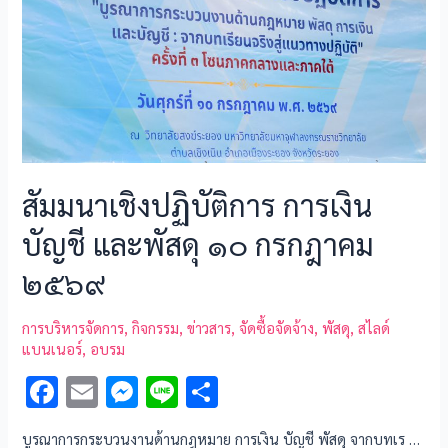
สัมมนาเชิงปฏิบัติการ การเงิน
บัญชี และพัสดุ ๑๐ กรกฎาคม
๒๕๖๙
การบริหารจัดการ
,
กิจกรรม
,
ข่าวสาร
,
จัดซื้อจัดจ้าง
,
พัสดุ
,
สไลด์
แบนเนอร์
,
อบรม
F
E
M
Li
S
ac
m
es
n
h
บูรณาการกระบวนงานด้านกฎหมาย การเงิน บัญชี พัสดุ จากบทเร …