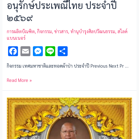
อนุรักษ์ประเพณีไทย ประจำปี
๒๕๖๙
การผลิตบัณฑิต
,
กิจกรรม
,
ข่าวสาร
,
ทำนุบำรุงศิลปวัฒนธรรม
,
สไลด์
แบนเนอร์
F
E
M
Li
S
ac
m
es
n
h
กิจกรรม เทศมหาชาติและทอดผ้าป่า ประจำปี Previous Next Pr …
e
ai
se
e
ar
b
l
n
e
Read More »
o
g
o
er
k