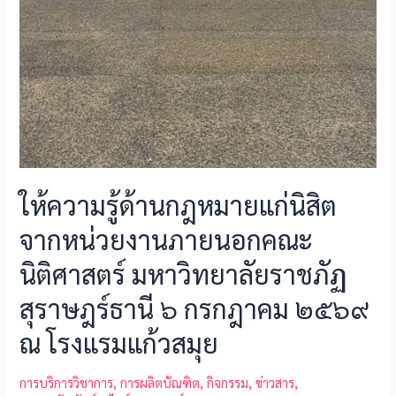
ให้ความรู้ด้านกฎหมายแก่นิสิต
จากหน่วยงานภายนอกคณะ
นิติศาสตร์ มหาวิทยาลัยราชภัฏ
สุราษฎร์ธานี ๖ กรกฎาคม ๒๕๖๙
ณ โรงแรมแก้วสมุย
การบริการวิชาการ
,
การผลิตบัณฑิต
,
กิจกรรม
,
ข่าวสาร
,