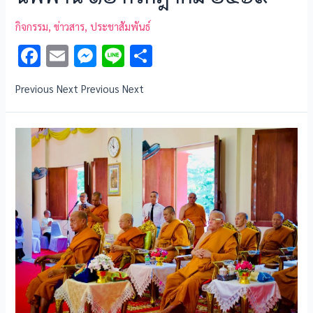
กิจกรรม
,
ข่าวสาร
,
ประชาสัมพันธ์
F
E
M
Li
S
ac
m
es
n
h
Previous Next Previous Next
e
ai
se
e
ar
b
l
n
e
o
g
o
er
k