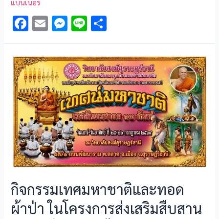
แบนเนอร์
F
E
M
Li
S
ac
m
es
n
h
e
ai
se
e
ar
b
l
n
e
o
g
o
er
k
กิจกรรมเทศมหาชาติและทอด
ผ้าป่า ในโครงการส่งเสริมสืบสาน