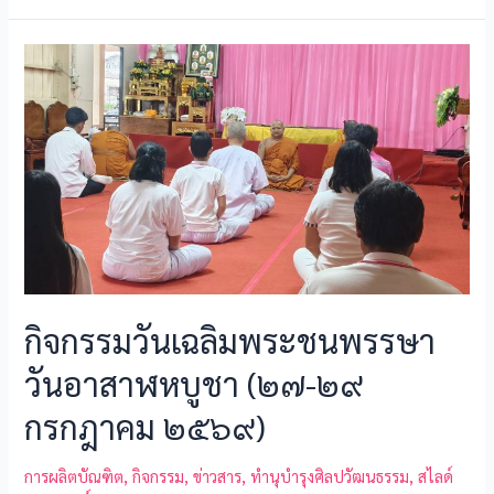
e
ai
se
e
ar
b
l
n
e
o
g
o
er
k
กิจกรรมวันเฉลิมพระชนพรรษา
วันอาสาฬหบูชา (๒๗-๒๙
กรกฎาคม ๒๕๖๙)
การผลิตบัณฑิต
,
กิจกรรม
,
ข่าวสาร
,
ทำนุบำรุงศิลปวัฒนธรรม
,
สไลด์