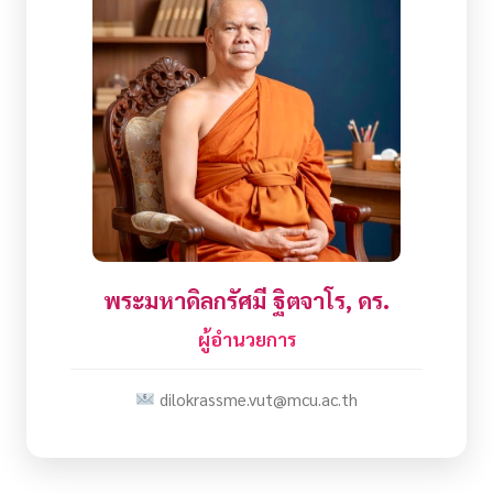
พระมหาดิลกรัศมี ฐิตจาโร, ดร.
ผู้อำนวยการ
dilokrassme.vut@mcu.ac.th