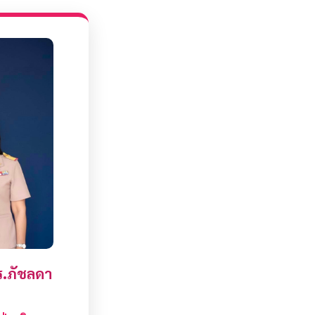
ร.ภัชลดา
ล