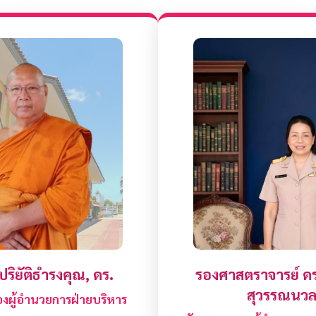
ริยัติธำรงคุณ, ดร.
รองศาสตราจารย์ ด
สุวรรณนว
งผู้อำนวยการฝ่ายบริหาร