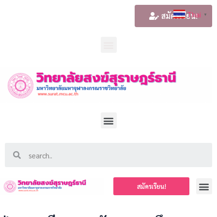
Thai
สมัครเรียน!
▼
สมัครเรียน!