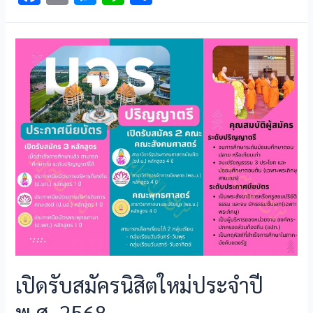
ac
m
es
n
h
e
ai
se
e
ar
b
l
n
e
o
g
o
er
k
เปิดรับสมัครนิสิตใหม่ประจำปี
พ.ศ. 2568