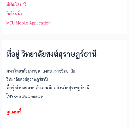
มีเดียไลบารี
อีเลิร์นนิ่ง
MCU Mobile Application
ที่อยู่ วิทยาลัยสงฆ์สุราษฎร์ธานี
มหาวิทยาลัยมหาจุฬาลงกรณราชวิทยาลัย
วิทยาลัยสงฆ์สุราษฎร์ธานี
ที่อยู่ ตำบลตลาด อำเภอเมือง จังหวัดสุราษฎร์ธานี
โทร ๐-๗๗๒๐-๓๑๐๑
ดูแผนที่