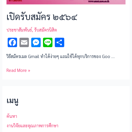
เปิดรับสมัคร ๒๕๖๔
ประชาสัมพันธ์
,
รับสมัครนิสิต
F
E
M
Li
S
ac
m
es
n
h
วิธีสมัครเมล Gmail ทำได้ง่ายๆ แถมใช้ได้ทุกบริการของ Goo …
e
ai
se
e
ar
b
l
n
e
Read More »
o
g
o
er
k
เมนู
ค้นหา
งานวิจัยและคุณภาพการศึกษา