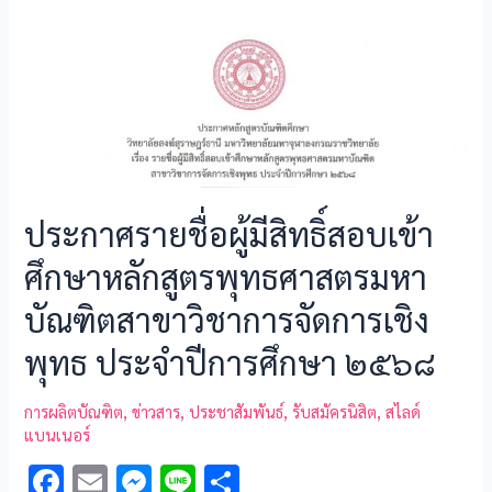
b
l
n
e
o
g
o
er
k
ประกาศรายชื่อผู้มีสิทธิ์สอบเข้า
ศึกษาหลักสูตรพุทธศาสตรมหา
บัณฑิตสาขาวิชาการจัดการเชิง
พุทธ ประจำปีการศึกษา ๒๕๖๘
การผลิตบัณฑิต
,
ข่าวสาร
,
ประชาสัมพันธ์
,
รับสมัครนิสิต
,
สไลด์
แบนเนอร์
F
E
M
Li
S