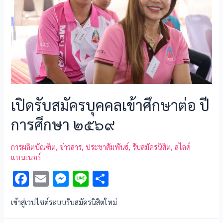
k
เปิดรับสมัครบุคคลเข้าศึกษาต่อ ปี
การศึกษา ๒๕๖๙
การผลิตบัณฑิต
,
ข่าวสาร
,
ประชาสัมพันธ์
,
รับสมัครนิสิต
,
สไลด์
แบนเนอร์
F
E
M
Li
S
ac
m
es
n
h
เข้าสู่เวปไซต์ระบบรับสมัครนิสิตใหม่
e
ai
se
e
ar