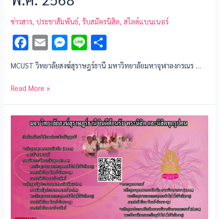
ข่าวสาร
,
ประชาสัมพันธ์
,
รับสมัครนิสิต
,
สไลด์แบนเนอร์
F
E
M
Li
S
ac
m
es
n
h
MCUST วิทยาลัยสงฆ์สุราษฎร์ธานี มหาวิทยาลัยมหาจุฬาลงกรณร …
e
ai
se
e
ar
b
l
n
e
Read More »
o
g
o
er
k