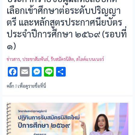
เลือกเข้าศึกษาต่อระดับปริญญา
ตรี และหลักสูตรประกาศนียบัตร
ประจำปีการศึกษา ๒๕๖๙ (รอบที่
๑)
ข่าวสาร
,
ประชาสัมพันธ์
,
รับสมัครนิสิต
,
สไลด์แบนเนอร์
F
E
M
Li
S
ac
m
es
n
h
คลิ๊ก ! เพื่อดูรายชื่อที่นี่
e
ai
se
e
ar
b
l
n
e
o
g
o
er
k