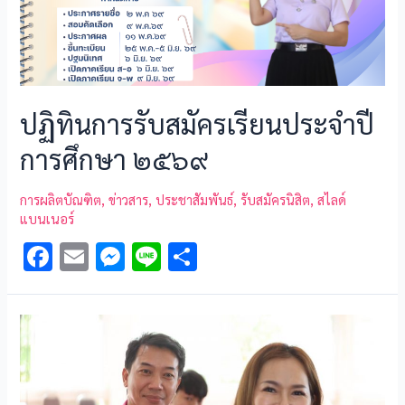
ปฏิทินการรับสมัครเรียนประจำปี
การศึกษา ๒๕๖๙
การผลิตบัณฑิต
,
ข่าวสาร
,
ประชาสัมพันธ์
,
รับสมัครนิสิต
,
สไลด์
แบนเนอร์
F
E
M
Li
S
ac
m
es
n
h
e
ai
se
e
ar
b
l
n
e
o
g
o
er