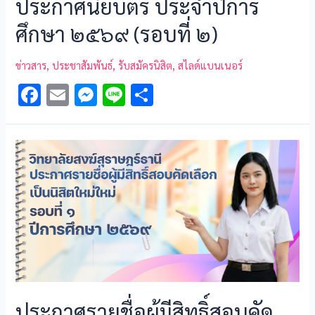
ประกาศนียบัตร ประจำปีการ
ศึกษา ๒๕๖๙ (รอบที่ ๒)
ข่าวสาร
,
ประชาสัมพันธ์
,
รับสมัครนิสิต
,
สไลด์แบนเนอร์
F
E
M
Li
S
ac
m
es
n
h
e
ai
se
e
ar
b
l
n
e
o
g
o
er
k
ประกาศรายชื่อผู้มีสิทธิ์สอบคัด