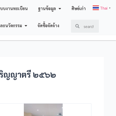
Thai
ะบบงานทะเบียน
ฐานข้อมูล
ศิษย์เก่า
▼
และนวัตกรรม
จัดซื้อจัดจ้าง
บปริญญาตรี ๒๕๖๒