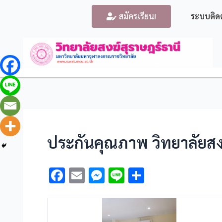
สมัครเรียน!
ระบบติด
ประกันคุณภาพ วิทยาลัยสง
F
E
M
Li
S
ac
m
es
n
h
e
ai
se
e
ar