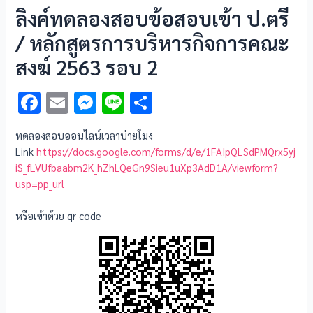
ลิงค์ทดลองสอบข้อสอบเข้า ป.ตรี
/ หลักสูตรการบริหารกิจการคณะ
สงฆ์ 2563 รอบ 2
F
E
M
Li
S
ac
m
es
n
h
ทดลองสอบออนไลน์เวลาบ่ายโมง
e
ai
se
e
ar
Link
https://docs.google.com/forms/d/e/1FAIpQLSdPMQrx5yj
b
l
n
e
iS_fLVUfbaabm2K_hZhLQeGn9Sieu1uXp3AdD1A/viewform?
usp=pp_url
o
g
o
er
หรือเข้าด้วย qr code
k