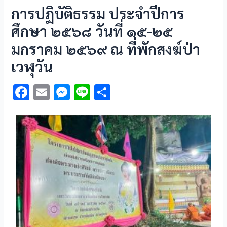
การปฏิบัติธรรม ประจำปีการ
ศึกษา ๒๕๖๘ วันที่ ๑๕-๒๕
มกราคม ๒๕๖๙ ณ ที่พักสงฆ์ป่า
เวฬุวัน
F
E
M
Li
S
ac
m
es
n
h
e
ai
se
e
ar
b
l
n
e
o
g
o
er
k