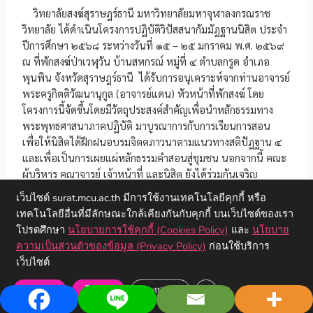
วิทยาลัยสงฆ์สุราษฎร์ธานี มหาวิทยาลัยมหาจุฬาลงกรณราช
วิทยาลัย ได้ดำเนินโครงการปฏิบัติวิปัสสนากัมมัฏฐานนิสิต ประจำ
ปีการศึกษา ๒๕๖๘ ระหว่างวันที่ ๑๕ – ๒๕ มกราคม พ.ศ. ๒๕๖๙
ณ ที่พักสงฆ์ป่าเวฬุวัน บ้านสหกรณ์ หมู่ที่ ๔ ตำบลกรูด อำเภอ
พุนพิน จังหวัดสุราษฎร์ธานี ได้รับการอนุเคราะห์จากท่านอาจารย์
พระครูกิตติวัฒนานุกูล (อาจารย์แดน) หัวหน้าที่พักสงฆ์
โดย
โครงการนี้จัดขึ้นโดยมีวัตถุประสงค์สำคัญเพื่อนำหลักธรรมทาง
พระพุทธศาสนาภาคปฏิบัติ มาบูรณาการกับการเรียนการสอน
เพื่อให้นิสิตได้ฝึกฝนอบรมจิตตภาวนาตามแนวทางสติปัฏฐาน ๔
และเพื่อเป็นการเผยแผ่หลักธรรมคำสอนสู่ชุมชน นอกจากนี้ คณะ
ผู้บริหาร คณาจารย์ เจ้าหน้าที่ และนิสิต ยังได้ร่วมกันเจริญ
จิตตภาวนาเพื่อถวายเป็นพระราชกุศลแด่ สมเด็จพระนางเจ้าสิริกิติ์
เว็บไซต์ surat.mcu.ac.th มีการใช้งานเทคโนโลยีคุกกี้ หรือ
พระบรมราชินีนาถ พระบรมราชชนนีพันปีหลวง
บรรยากาศ
เทคโนโลยีอื่นที่มีลักษณะใกล้เคียงกันกับคุกกี้ บนเว็บไซต์ของเรา
ภายในโครงการเต็มไปด้วยความสงบ เรียบง่าย และเปี่ยมด้วยพลัง
โปรดศึกษา
นโยบายการใช้คุกกี้ (Cookies Policy)
และ
นโยบาย
แห่งศรัทธา โดยมีพระวิปัสสนาจารย์คอยให้คำแนะนำในการเดิน
ความเป็นส่วนตัวของข้อมูล (Privacy Policy)
ก่อนใช้บริการ
จงกรมและนั่งสมาธิอย่างใกล้ชิด นับเป็นการสร้างรากฐานทาง
เว็บไซต์
ปัญญาและคุณธรรมจริยธรรมให้แก่นิสิต เพื่อเตรียมความพร้อมใน
การเป็นศาสนทายาทที่ดีและเป็นบัณฑิตที่พึงประสงค์ของสังคม
Close GDPR Cookie Ban
ยอมรับ
ไม่ยอม
Settings
สืบไป