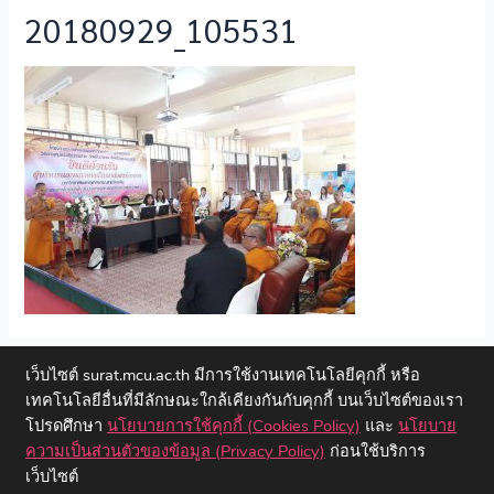
20180929_105531
←
Previous ไฟล์สื่อ
เว็บไซต์ surat.mcu.ac.th มีการใช้งานเทคโนโลยีคุกกี้ หรือ
เทคโนโลยีอื่นที่มีลักษณะใกล้เคียงกันกับคุกกี้ บนเว็บไซต์ของเรา
โปรดศึกษา
นโยบายการใช้คุกกี้ (Cookies Policy)
และ
นโยบาย
ความเป็นส่วนตัวของข้อมูล (Privacy Policy)
ก่อนใช้บริการ
เว็บไซต์
Copyright © 2023 วิทยาลัยสงฆ์สุราษฎร์ธานี | มหาวิทยาลัยมหาจุฬา