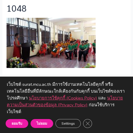
1048
←
Previous ไฟล์สื่อ
เว็บไซต์ surat.mcu.ac.th มีการใช้งานเทคโนโลยีคุกกี้ หรือ
เทคโนโลยีอื่นที่มีลักษณะใกล้เคียงกันกับคุกกี้ บนเว็บไซต์ของเรา
โปรดศึกษา
นโยบายการใช้คุกกี้ (Cookies Policy)
และ
นโยบาย
ความเป็นส่วนตัวของข้อมูล (Privacy Policy)
ก่อนใช้บริการ
เว็บไซต์
Copyright © 2023 วิทยาลัยสงฆ์สุราษฎร์ธานี | มหาวิทยาลัยมหาจุฬา
ลงกรณราชวิทยาลัย
Close GDPR Cookie Ban
ยอมรับ
ไม่ยอม
Settings