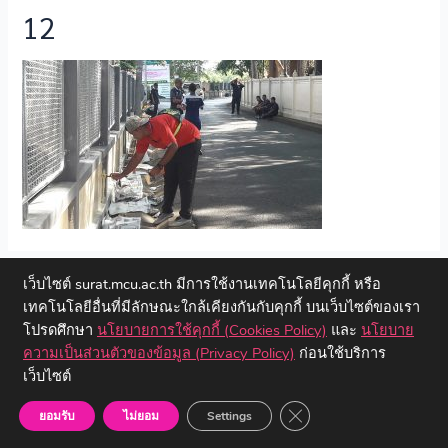
12
←
Previous ไฟล์สื่อ
เว็บไซต์ surat.mcu.ac.th มีการใช้งานเทคโนโลยีคุกกี้ หรือ
เทคโนโลยีอื่นที่มีลักษณะใกล้เคียงกันกับคุกกี้ บนเว็บไซต์ของเรา
โปรดศึกษา
นโยบายการใช้คุกกี้ (Cookies Policy)
และ
นโยบาย
ความเป็นส่วนตัวของข้อมูล (Privacy Policy)
ก่อนใช้บริการ
เว็บไซต์
Copyright © 2023 วิทยาลัยสงฆ์สุราษฎร์ธานี | มหาวิทยาลัยมหาจุฬา
ลงกรณราชวิทยาลัย
Close GDPR Cookie Ban
ยอมรับ
ไม่ยอม
Settings