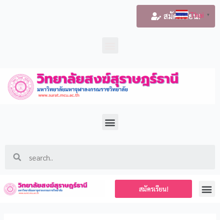
Thai
สมัครเรียน!
▼
สมัครเรียน!