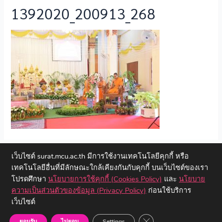
1392020_200913_268
←
Previous ไฟล์สื่อ
เว็บไซต์ surat.mcu.ac.th มีการใช้งานเทคโนโลยีคุกกี้ หรือ
เทคโนโลยีอื่นที่มีลักษณะใกล้เคียงกันกับคุกกี้ บนเว็บไซต์ของเรา
โปรดศึกษา
นโยบายการใช้คุกกี้ (Cookies Policy)
และ
นโยบาย
ความเป็นส่วนตัวของข้อมูล (Privacy Policy)
ก่อนใช้บริการ
เว็บไซต์
Copyright © 2023 วิทยาลัยสงฆ์สุราษฎร์ธานี | มหาวิทยาลัยมหาจุฬา
ลงกรณราชวิทยาลัย
Close GDPR Cookie Ban
ยอมรับ
ไม่ยอม
Settings