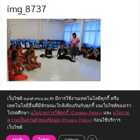
img_8737
←
Previous ไฟล์สื่อ
เว็บไซต์ surat.mcu.ac.th มีการใช้งานเทคโนโลยีคุกกี้ หรือ
เทคโนโลยีอื่นที่มีลักษณะใกล้เคียงกันกับคุกกี้ บนเว็บไซต์ของเรา
โปรดศึกษา
นโยบายการใช้คุกกี้ (Cookies Policy)
และ
นโยบาย
ความเป็นส่วนตัวของข้อมูล (Privacy Policy)
ก่อนใช้บริการ
เว็บไซต์
Copyright © 2023 วิทยาลัยสงฆ์สุราษฎร์ธานี | มหาวิทยาลัยมหาจุฬา
ลงกรณราชวิทยาลัย
Close GDPR Cookie Ban
ยอมรับ
ไม่ยอม
Settings